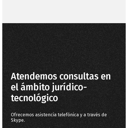
las normativas de protección de datos, le
facilitamos la siguiente información del
tratamiento: Responsable: FORMAS,
SISTEMAS Y SOLUCIONES S.L. Fines del
tratamiento: mantener una relación
comercial y responder a los mensajes
recibidos. Derechos que le asisten: acceso,
rectificación, portabilidad, supresión,
limitación y oposición. Más información del
tratamiento en la
Política de privacidad
.
Atendemos consultas en
el ámbito jurídico-
tecnológico
Ofrecemos asistencia telefónica y a través de
Skype.