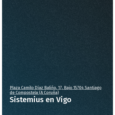
tratamiento: mantener una relación
comercial y responder a los mensajes
recibidos. Derechos que le asisten: acceso,
rectificación, portabilidad, supresión,
limitación y oposición. Más información del
tratamiento en la
Política de privacidad
.
Plaza Camilo Díaz Baliño, 17, Bajo 15704 Santiago
de Compostela (A Coruña)
Sistemius en Vigo