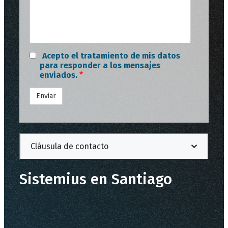
Acepto el tratamiento de mis datos
para responder a los mensajes
enviados.
*
Cláusula de contacto
Sistemius en Santiago
PROTECCIÓN DE DATOS: De conformidad con
las normativas de protección de datos, le
facilitamos la siguiente información del
tratamiento: Responsable: FORMAS,
SISTEMAS Y SOLUCIONES S.L. Fines del